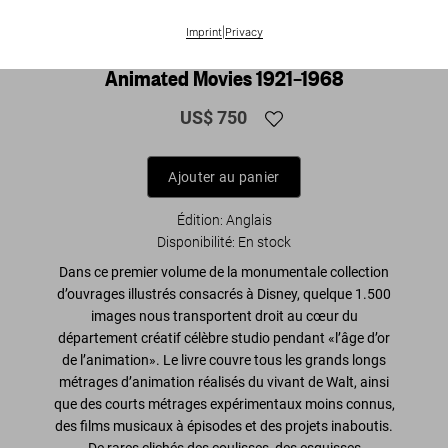
XXL
Imprint
|
Privacy
The Walt Disney Film Archives. The
Animated Movies 1921–1968
US$ 750
Ajouter au panier
Édition: Anglais
Disponibilité
:
En stock
Dans ce premier volume de la monumentale collection
d’ouvrages illustrés consacrés à Disney, quelque 1.500
images nous transportent droit au cœur du
département créatif célèbre studio pendant «l’âge d’or
de l’animation». Le livre couvre tous les grands longs
métrages d’animation réalisés du vivant de Walt, ainsi
que des courts métrages expérimentaux moins connus,
des films musicaux à épisodes et des projets inaboutis.
De rares clichés des coulisses, des esquisses