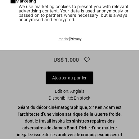
Marketing
We use marketing cookies to present you with relevant
advertising content. Your data is used anonymously or
passed on to partners where necessary, but is always
anonymised and encrypted.
1
/
24
XL
Imprint
|
Privacy
The Ken Adam Archive
US$ 1.000
Ajouter au panier
Édition: Anglais
Disponibilité
:
En stock
Géant du
décor cinématographique
, Sir Ken Adam est
l’
architecte d’une vision satirique de la Guerre froide
,
dont le travail inspira les
sinistres repaires des
adversaires de James Bond
. Riche d’une matière
inégalée issue de ses
archives
de
croquis
,
esquisses
et