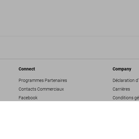
Connect
Company
Programmes Partenaires
Déclaration d’
Contacts Commerciaux
Carrières
Facebook
Conditions gé
Instagram
Glossaire
TikTok
Mentions léga
Youtube
Politique de c
Propositions 