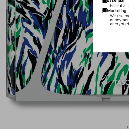
Essential
Essential 
Marketing
We use mar
anonymous
encrypted
1