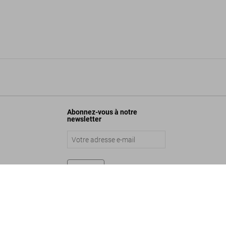
Abonnez-vous à notre
newsletter
Envoyer
ashion Designers A-Z. Stella McCartney Edition
S$ 750