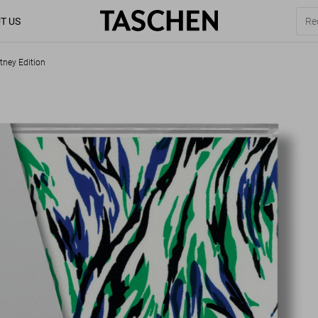
T US
tney Edition