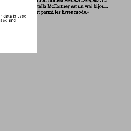
mode, cette édition limitée
Fashion Designer A-Z
designée par Stella McCartney est un vrai bijou…
une œuvre d’art parmi les livres mode.»
r data is used
ised and
elle.be