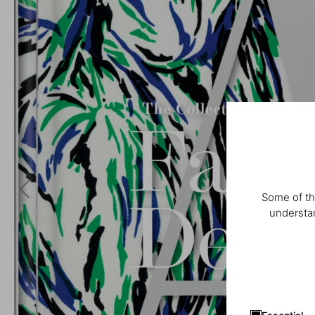
Some of th
understan