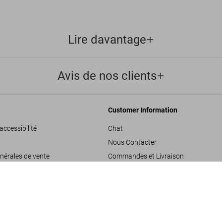
Lire davantage
Avis de nos clients
Customer Information
accessibilité
Chat
Nous Contacter
nérales de vente
Commandes et Livraison
Suivre Votre Commande
F
U
les
Créer un Retour
SOLD OUT
onfidentialité
Consulter votre Solde Carte Cadeau
de projets