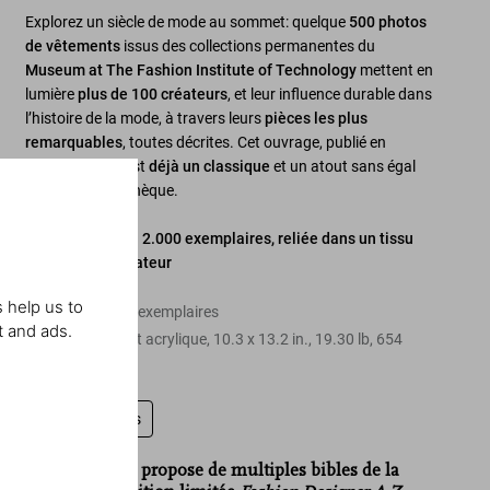
Explorez un siècle de mode au sommet: quelque
500 photos
de vêtements
issus des collections permanentes du
Museum at The Fashion Institute of Technology
mettent en
lumière
plus de 100 créateurs
, et leur influence durable dans
l’histoire de la mode, à travers leurs
pièces les plus
remarquables
, toutes décrites. Cet ouvrage, publié en
édition limitée, est
déjà un classique
et un atout sans égal
dans une bibliothèque.
Édition limitée à 2.000 exemplaires, reliée dans un tissu
conçu par le créateur
 help us to
Édition de 2.000 exemplaires
t and ads.
Relié sous coffret acrylique
,
10.3
x
13.2
in.
,
19.30 lb
,
654
pages
Laissez un avis
«Si TASCHEN propose de multiples bibles de la