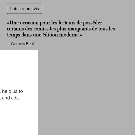
Laissez un avis
«Une occasion pour les lecteurs de posséder
certains des comics les plus marquants de tous les
temps dans une édition moderne.»
Comics Beat
 help us to
t and ads.