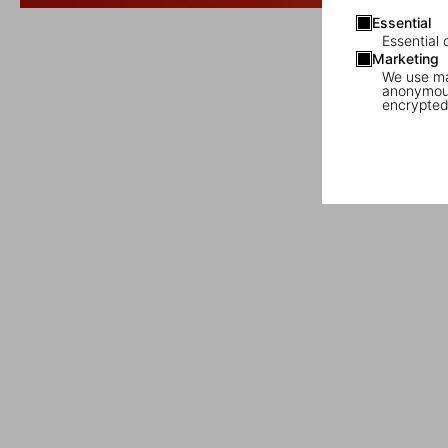
Essential
Essential 
Marketing
We use mar
anonymous
encrypted