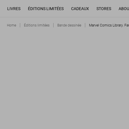
LIVRES
ÉDITIONS LIMITÉES
CADEAUX
STORES
ABOU
Home
Éditions limitées
Bande dessinée
Marvel Comics Library. Fa