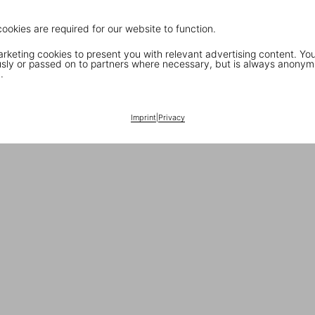
cookies are required for our website to function.
keting cookies to present you with relevant advertising content. You
ly or passed on to partners where necessary, but is always anonym
.
Imprint
|
Privacy