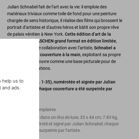
Julian Schnabel fait de l’art avec la vie: il emploie des
matériaux triviaux comme toile de fond pour une peinture
chargée de sens historique, il réalise des films qui brossent le
portrait d’artistes et d'autres héros et bâtit son propre rêve
de palais vénitien à New York.
Cette édition d’art de la
monographie TASCHEN grand format en édition limitée
,
réalisée en étroite collaboration avec l’artiste,
Schnabel a
surpeint chaque couverture à la main
, exploitant sa propre
révision de son œuvre comme une base picturale pour de
nouvelles explorations.
 help us to
Édition d’art (No. 1-35), numérotée et signée par Julian
t and ads.
Schnabel, dont chaque couverture a été surpeinte par
l’artiste.
Édition de 35 exemplaires
Couverture reliée dans un étui de luxe, 33 x 44 cm, 7.83 kg,
570 pages, numéroté et signé par Julian Schnabel; chaque
couverture a été surpeinte par l’artiste.