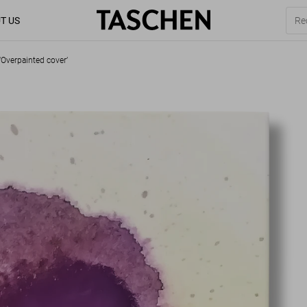
T US
‘Overpainted cover’