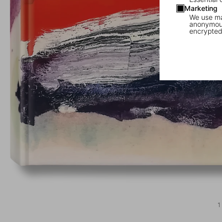
Marketing
We use mar
anonymous
encrypted
1