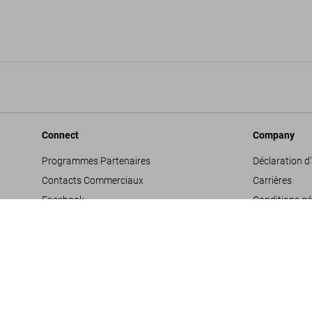
Connect
Company
Programmes Partenaires
Déclaration d’
Contacts Commerciaux
Carrières
Facebook
Conditions gé
Instagram
Glossaire
TikTok
Mentions léga
Youtube
Politique de c
Propositions 