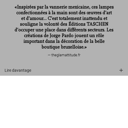
«Inspirées par la vannerie mexicaine, ces lampes
confectionnées à la main sont des œuvres d’art
et d’amour… C’est totalement inattendu et
souligne la volonté des Éditions TASCHEN
d’occuper une place dans différents secteurs. Les
créations de Jorge Pardo jouent un rôle
important dans la décoration de la belle
boutique bruxelloise.»
theglamattitude.fr
Lire davantage
Jorge Pardo. ‘Brussels Lamps’ #01
Avis de nos clients
US$ 5.000
Découvrir plus