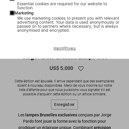
Essential cookies are required for our website to
function.
Marketing
We use marketing cookies to present you with relevant
advertising content. Your data is used anonymously or
passed on to partners where necessary, but is always
anonymised and encrypted.
1
/
4
SOLD OUT
Imprint
|
Privacy
Jorge Pardo. ‘Brussels Lamps’ #01
US$ 5.000
Cette édition est épuisée. Il arrive cependant que des exemplaires
soient à nouveau disponibles. Merci de vous inscrire sur notre
liste d’attente pour que nous puissions vous signaler s'il est
possible d'acquérir cette édition ou un article similaire.
Enregistrer
Les
lampes Bruxelles exclusives
conçues par Jorge
Pardo font jouer la forme avec la fonction pour
prodiguer un éclairage unique. Combinant
précision