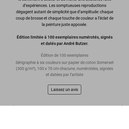
d’expériences. Les somptueuses reproductions
dégagent autant de simplicité que d’amplitude: chaque
coup de brosse et chaque touche de couleur a l’éclat de
la peinture juste apposée.
Édition limitée à 100 exemplaires numérotés, signés
et datés par André Butzer.
Édition de 100 exemplaires
Sérigraphie à six couleurs sur papier de coton Somerset
(300 g/m²), 100 x 70 cm chacune, numérotées, signées
et datées par l’artiste
Laissez un avis
Lire davantage
André Butzer. Screen Print ‘Untitled II’,
2022
US$ 5.000
Commander
Avis de nos clients