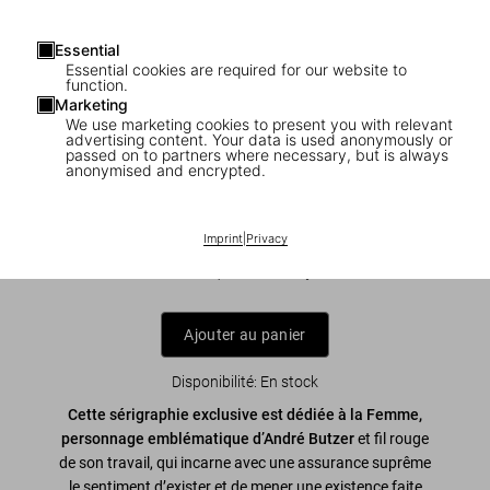
Essential
Essential cookies are required for our website to
function.
Marketing
We use marketing cookies to present you with relevant
1
/
2
advertising content. Your data is used anonymously or
passed on to partners where necessary, but is always
anonymised and encrypted.
André Butzer. Screen Print ‘Untitled II’,
2022
Imprint
|
Privacy
US$ 5.000
Ajouter au panier
Disponibilité
:
En stock
Cette sérigraphie exclusive est dédiée à la Femme,
personnage emblématique d’André Butzer
et fil rouge
de son travail, qui incarne avec une assurance suprême
le sentiment d’exister et de mener une existence faite