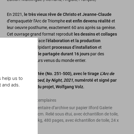
En 2021,
le très vieux rêve de Christo et Jeanne-Claude
d’empaquetér l’Arc de Triomphe
est enfin devenu réalité
et
leur oeuvre posthume, exactement 60 ans après sa genèse.
Cet ouvrage grand format reproduit
les dessins et collages
de Christo
et retrace
l’élaboration et la production
techniques
, le trépidant
processus d’installation
et
l’expérience finale partagée durant 16 jours
par des
millions de visiteurs venus du monde entier.
Édition d’Art limitée (No. 251-500), avec le tirage
L’Arc de
 help us to
Triomphe, Wrapped, by Night, 2021,
numéroté et signé par
t and ads.
le photographe du projet, Wolfgang Volz.
Édition de 250 exemplaires
Impression pigmentaire d’archive sur papier Ilford Galerie
Smooth, 40 x 60 cm. Relié sous étui, avec échantillon de toile,
29 x 27 cm, 4,17 kg, 480 pages, avec échantillon de toile, 24 x
24 cm