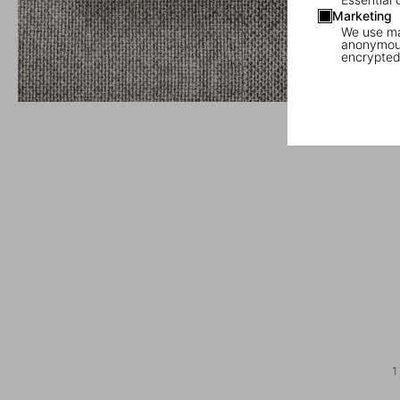
Marketing
We use mar
anonymous
encrypted
1