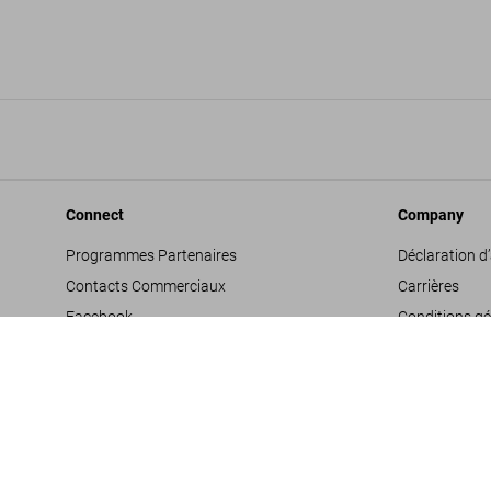
Connect
Company
Programmes Partenaires
Déclaration d’
Contacts Commerciaux
Carrières
Facebook
Conditions gé
Instagram
Glossaire
TikTok
Mentions léga
Youtube
Politique de c
Propositions 