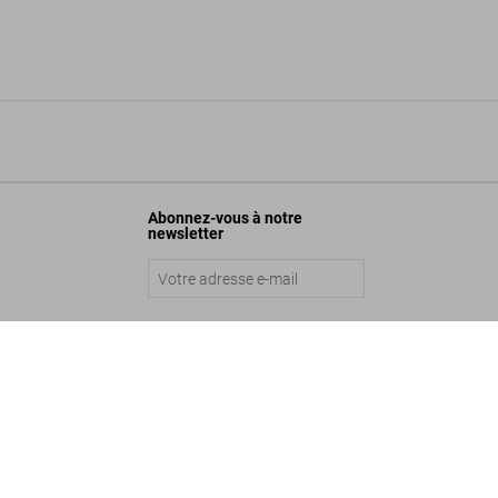
Abonnez-vous à notre
newsletter
Envoyer
ude. L'Arc de Triomphe, Wrapped, by Night. Art Edition No. 251-500