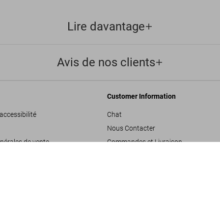
Lire davantage
Avis de nos clients
Customer Information
accessibilité
Chat
Nous Contacter
nérales de vente
Commandes et Livraison
Christo and Jeanne-Cla
Suivre Votre Commande
US$ 1.250
SOLD OUT
les
Créer un Retour
onfidentialité
Consulter votre Solde Carte Cadeau
de projets