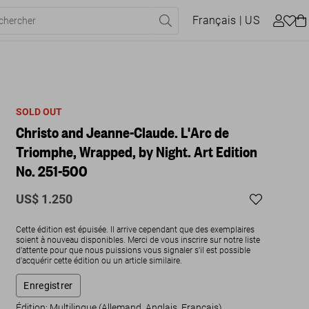
Français
| US
SOLD OUT
Christo and Jeanne-Claude. L'Arc de
Triomphe, Wrapped, by Night. Art Edition
No. 251-500
US$ 1.250
Cette édition est épuisée. Il arrive cependant que des exemplaires
soient à nouveau disponibles. Merci de vous inscrire sur notre liste
d’attente pour que nous puissions vous signaler s'il est possible
d'acquérir cette édition ou un article similaire.
Enregistrer
Édition: Multilingue (Allemand, Anglais, Français)