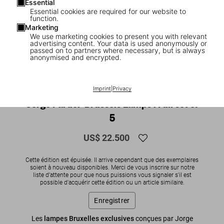
Essential
Essential cookies are required for our website to
function.
Marketing
We use marketing cookies to present you with relevant
advertising content. Your data is used anonymously or
passed on to partners where necessary, but is always
anonymised and encrypted.
1
/
2
SOLD OUT
Imprint
|
Privacy
Jorge Pardo. ‘Brussels Lamps’. Full set of
5
US$ 22.500
Cette édition est épuisée. Il arrive cependant que des exemplaires
soient à nouveau disponibles. Merci de vous inscrire sur notre
liste d’attente pour que nous puissions vous signaler s'il est
possible d'acquérir cette édition ou un article similaire.
Enregistrer
Les
lampes Bruxelles exclusives
conçues par Jorge