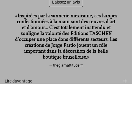
Laissez un avis
«Inspirées par la vannerie mexicaine, ces lampes
confectionnées à la main sont des œuvres d’art
et d’amour… C’est totalement inattendu et
souligne la volonté des Éditions TASCHEN
d’occuper une place dans différents secteurs. Les
créations de Jorge Pardo jouent un rôle
important dans la décoration de la belle
boutique bruxelloise.»
theglamattitude.fr
Lire davantage
Jorge Pardo. ‘Brussels Lamps’. Full set of 5
Avis de nos clients
US$ 22.500
Découvrir plus