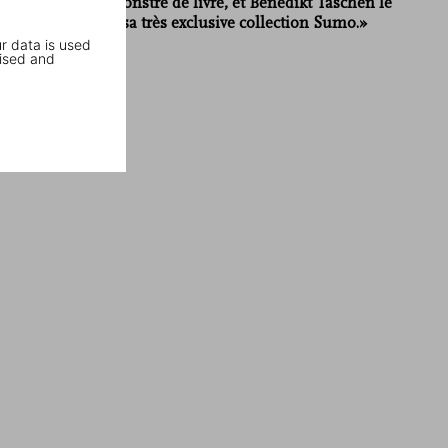
méritait un monstre de livre, et Benedikt Taschen le
lui offre dans sa très exclusive collection Sumo.»
r data is used
24 Heures
ised and