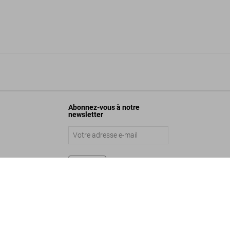
Abonnez-vous à notre
newsletter
Envoyer
HR Giger
US$ 1.750
UMO