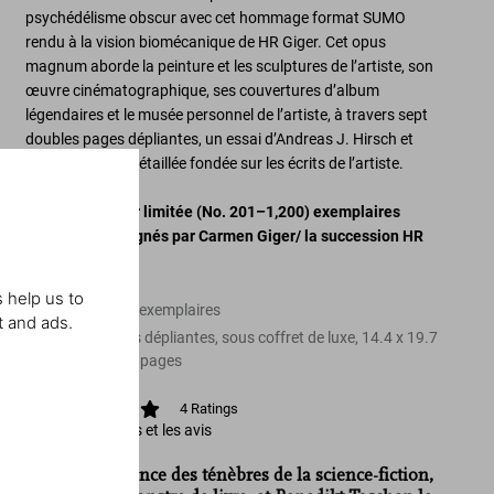
psychédélisme obscur avec cet hommage format SUMO
rendu à la vision biomécanique de HR Giger. Cet opus
magnum aborde la peinture et les sculptures de l’artiste, son
œuvre cinématographique, ses couvertures d’album
légendaires et le musée personnel de l’artiste, à travers sept
doubles pages dépliantes, un essai d’Andreas J. Hirsch et
une biographie détaillée fondée sur les écrits de l’artiste.
Édition collector limitée
(No. 201–1,200)
exemplaires
numérotés et signés par Carmen Giger/ la succession HR
Giger.
 help us to
Édition de 1.000 exemplaires
t and ads.
Relié, avec pages dépliantes, sous coffret de luxe
,
14.4
x
19.7
in.
,
29.22 lb
,
400
pages
4
Ratings
Afficher les notes et les avis
«HR Giger, prince des ténèbres de la science-fiction,