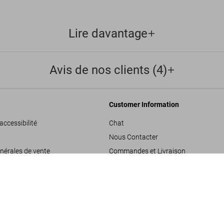
Lire davantage
Avis de nos clients (4)
Customer Information
accessibilité
Chat
Nous Contacter
nérales de vente
Commandes et Livraison
Suivre Votre Commande
SOLD OUT
BABY S
les
Créer un Retour
onfidentialité
Consulter votre Solde Carte Cadeau
de projets