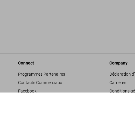
Connect
Company
Programmes Partenaires
Déclaration d’
Contacts Commerciaux
Carrières
Facebook
Conditions gé
Instagram
Glossaire
TikTok
Mentions léga
Youtube
Politique de c
Propositions 