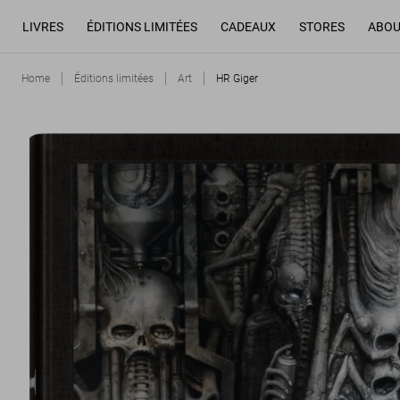
LIVRES
ÉDITIONS LIMITÉES
CADEAUX
STORES
ABOU
Home
Éditions limitées
Art
HR Giger