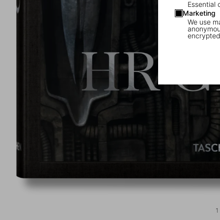
Essential 
Marketing
We use mar
anonymous
encrypted
1