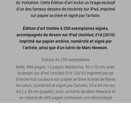
du Yorkshire. Cette Édition d’art inclut un tirage exclusif
d’un des fameux dessins de Hockney sur iPad, imprimé
sur papier archive et signé par l’artiste.
Édition d’art limitée à 250 exemplaires signés,
accompagnés du dessin sur iPad
Untitled, 516
(2010)
imprimé sur papier archive, numéroté et signé par
l’artiste, ainsi que d’un lutrin de Marc Newson.
Édition de 250 exemplaires
Relié, 498 pages, 13 pages dépliantes, 50 x 70 cm, avec
le dessin sur iPad 'Untitled 516' (2010) imprimé par jet
d’encre huit couleurs sur papier archive à base de fibres
de coton, numéroté et signé par l’artiste, 33 x 44 cm sur
43,2 x 56 cm (papier), avec un lutrin de Marc Newson et
un volume de 680 pages contenant une chronologie
illustrée.
David Hockney. A Bigger Book. Art Edition No. 751–1,000
‘Untitled, 516’
US$ 50.000
Laissez un avis