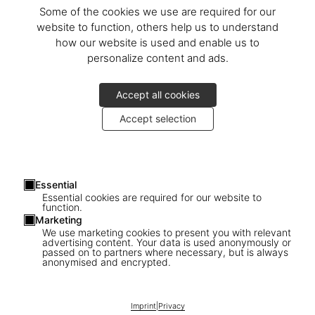
Some of the cookies we use are required for our
website to function, others help us to understand
how our website is used and enable us to
personalize content and ads.
Accept all cookies
Accept selection
Essential
Essential cookies are required for our website to
function.
Marketing
We use marketing cookies to present you with relevant
advertising content. Your data is used anonymously or
passed on to partners where necessary, but is always
1
/
20
anonymised and encrypted.
SOLD OUT
SUMO
Imprint
|
Privacy
David Hockney. A Bigger Book. Art