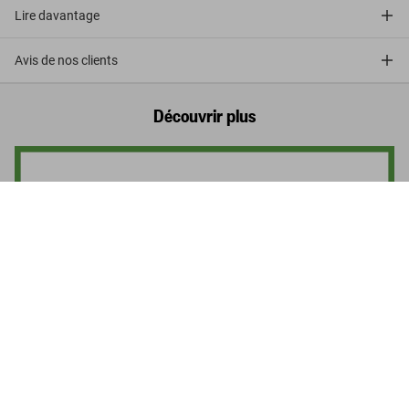
Lire davantage
Avis de nos clients
Découvrir plus
Norman Foster. Complete Works 1965–
Today
US$ 3.000
Commander