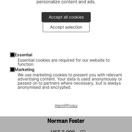
personalize content and ads.
Accept all cookies
Accept selection
Essential
Essential cookies are required for our website to
function.
Marketing
We use marketing cookies to present you with relevant
advertising content. Your data is used anonymously or
passed on to partners where necessary, but is always
anonymised and encrypted.
1
/
20
Imprint
|
Privacy
FEW LEFT
XXL
Norman Foster