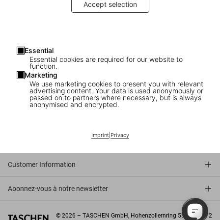
Accept selection
Gallery Sales Associate Köln (m/w/d)
Aushilfe Store / Sale Support Köln (m/w/d)
Gallery Sales Associate @ Sotheby's London
Essential
Essential cookies are required for our website to
Part-time Gallery Sales Associate Miami
function.
Marketing
We use marketing cookies to present you with relevant
advertising content. Your data is used anonymously or
passed on to partners where necessary, but is always
anonymised and encrypted.
Connect
Imprint
|
Privacy
Company
Customer Information
Abonnez-vous à notre newsletter
©
2026
– TASCHEN GmbH, Hohenzollernring 53, D–50672