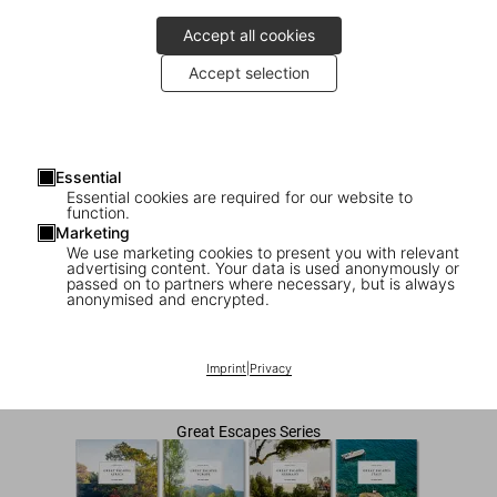
Accept all cookies
Accept selection
Essential
Essential cookies are required for our website to
function.
Marketing
We use marketing cookies to present you with relevant
advertising content. Your data is used anonymously or
1
/
10
passed on to partners where necessary, but is always
anonymised and encrypted.
Great Escapes USA. The Hotel Book
Imprint
|
Privacy
US$ 60
Great Escapes Series