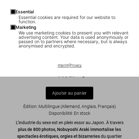
Essential
Essential cookies are required for our website to
function.
Marketing
We use marketing cookies to present you with relevant
1
/
8
advertising content. Your data is used anonymously or
passed on to partners where necessary, but is always
anonymised and encrypted.
ADULTS ONLY
Araki. Tokyo Lucky Hole
Imprint
|
Privacy
US$ 25
Ajouter au panier
Édition: Multilingue (Allemand, Anglais, Français)
Disponibilité
:
En stock
L’industrie du sexe est en plein essor au Japon. À travers
plus de 800 photos, Nobuyoshi Araki immortalise les
spectacles érotiques, orgies et bizarreries
du quartier