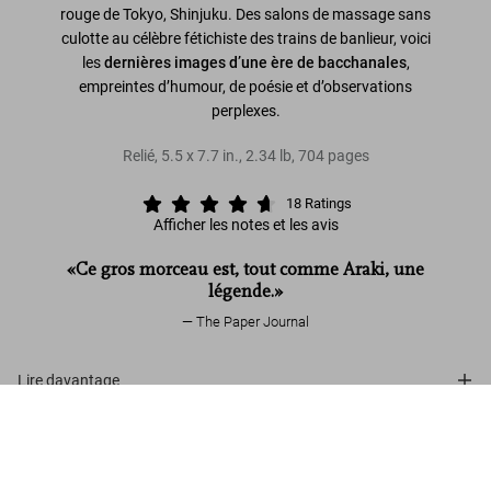
rouge de Tokyo, Shinjuku. Des salons de massage sans
culotte au célèbre fétichiste des trains de banlieur, voici
les
dernières images d’une ère de bacchanales
,
empreintes d’humour, de poésie et d’observations
perplexes.
Relié
,
5.5
x
7.7
in.
,
2.34 lb
,
704
pages
18
Ratings
Afficher les notes et les avis
«Ce gros morceau est, tout comme Araki, une
légende.»
The Paper Journal
Lire davantage
Araki. Tokyo Lucky Hole
US$ 25
Avis de nos clients (18)
Commander
Connect