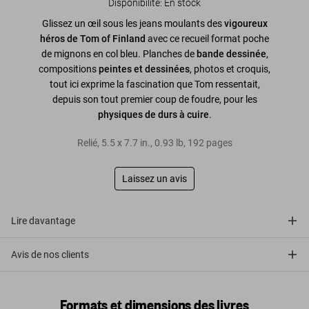
Disponibilité
:
En stock
Glissez un œil sous les jeans moulants des
vigoureux
héros de Tom of Finland
avec ce recueil format poche
de mignons en col bleu. Planches de
bande dessinée
,
compositions
peintes et dessinées
, photos et croquis,
tout ici exprime la fascination que Tom ressentait,
depuis son tout premier coup de foudre, pour les
physiques de durs à cuire
.
Relié
,
5.5
x
7.7
in.
,
0.93 lb
,
192
pages
Laissez un avis
Lire davantage
Avis de nos clients
Formats et dimensions des livres