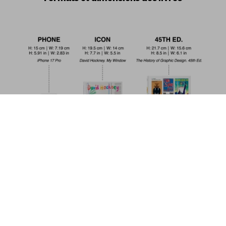
The Little Book of Tom. Blue Collar
US$ 20
Commander