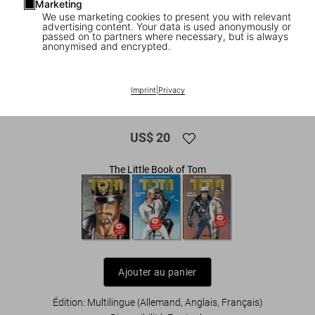
Marketing
We use marketing cookies to present you with relevant
advertising content. Your data is used anonymously or
passed on to partners where necessary, but is always
anonymised and encrypted.
1
/
7
ADULTS ONLY
Imprint
|
Privacy
The Little Book of Tom. Blue Collar
US$ 20
The Little Book of Tom
Ajouter au panier
Édition: Multilingue (Allemand, Anglais, Français)