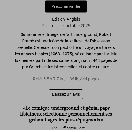
Précommander
Édition: Anglais
Disponibilité
:
octobre 2026
Surnommé le
Bruegel de l’art underground
, Robert
Crumb est une icône de la satire et
de l’obsession
sexuelle
. Ce recueil compact offre un voyage à travers
les années hippies (1968–1975), sélectionné par l’artiste
lui-même à partir de ses carnets originaux. 444 pages de
pur Crumb, entre introspection et contre-culture.
Relié
,
5.5
x
7.7
in.
,
1.36 lb
,
444
pages
Laissez un avis
«Le comique underground et génial papy
libidineux sélectionne personnellement ses
gribouillages les plus répugnants.»
The Huffington Post