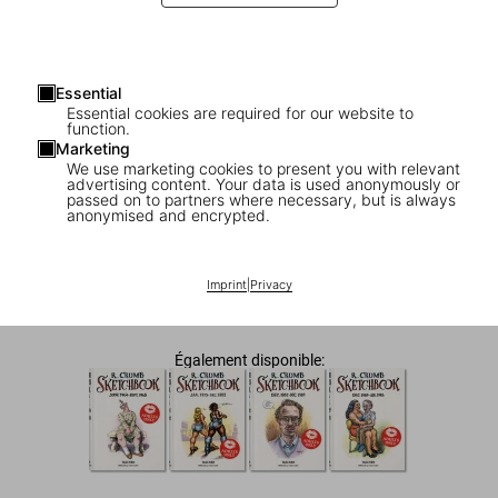
Essential
Essential cookies are required for our website to
function.
Marketing
We use marketing cookies to present you with relevant
advertising content. Your data is used anonymously or
passed on to partners where necessary, but is always
COMING SOON
ADULTS ONLY
anonymised and encrypted.
Robert Crumb. Sketchbook Vol. 2. 1968–
1975
Imprint
|
Privacy
US$ 25
Également disponible: