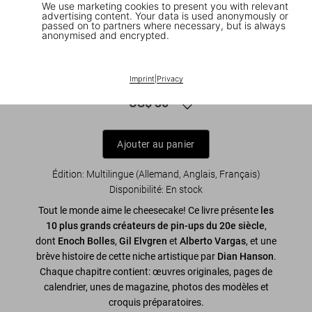
We use marketing cookies to present you with relevant
advertising content. Your data is used anonymously or
passed on to partners where necessary, but is always
anonymised and encrypted.
1
/
9
The Art of Pin-up. 45th Ed.
Imprint
|
Privacy
US$ 30
Ajouter au panier
Édition: Multilingue (Allemand, Anglais, Français)
Disponibilité
:
En stock
Tout le monde aime le cheesecake! Ce livre présente
les
10 plus grands créateurs de pin-ups du 20e siècle
,
dont
Enoch Bolles
,
Gil Elvgren
et
Alberto Vargas
, et une
brève histoire de cette niche artistique par
Dian Hanson
.
Chaque chapitre contient: œuvres originales, pages de
calendrier, unes de magazine, photos des modèles et
croquis préparatoires.