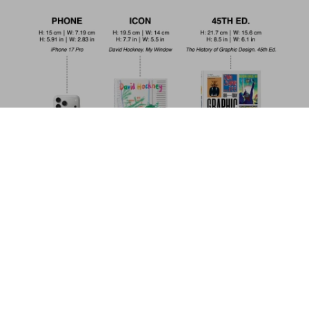
The Art of Pin-up. 45th Ed.
US$ 30
Commander