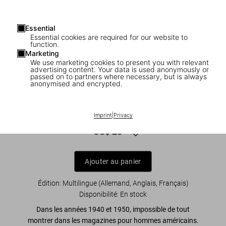
Essential
Essential cookies are required for our website to
function.
Marketing
We use marketing cookies to present you with relevant
advertising content. Your data is used anonymously or
1
/
8
passed on to partners where necessary, but is always
anonymised and encrypted.
ADULTS ONLY
1000 Pin-Up Girls
Imprint
|
Privacy
US$ 25
Ajouter au panier
Édition: Multilingue (Allemand, Anglais, Français)
Disponibilité
:
En stock
Dans les années 1940 et 1950, impossible de tout
montrer dans les magazines pour hommes américains.