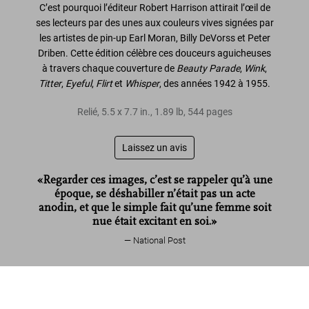
C’est pourquoi l’éditeur Robert Harrison attirait l’œil de
ses lecteurs par des unes aux couleurs vives signées par
les artistes de pin-up Earl Moran, Billy DeVorss et Peter
Driben. Cette édition célèbre ces douceurs aguicheuses
à travers chaque couverture de
Beauty Parade
,
Wink
,
Titter
,
Eyeful
,
Flirt
et
Whisper
, des années 1942 à 1955.
Relié
,
5.5
x
7.7
in.
,
1.89 lb
,
544
pages
Laissez un avis
«Regarder ces images, c’est se rappeler qu’à une
époque, se déshabiller n’était pas un acte
anodin, et que le simple fait qu’une femme soit
nue était excitant en soi.»
National Post
Lire davantage
1000 Pin-Up Girls
US$ 25
Commander