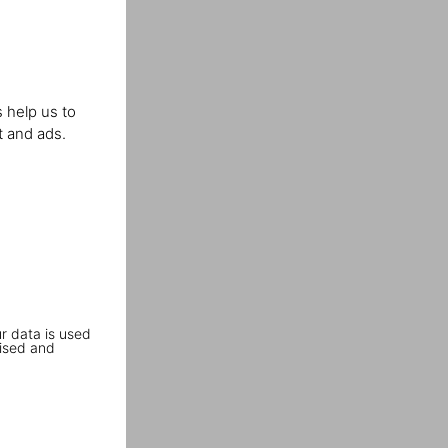
 help us to
t and ads.
r data is used
ised and