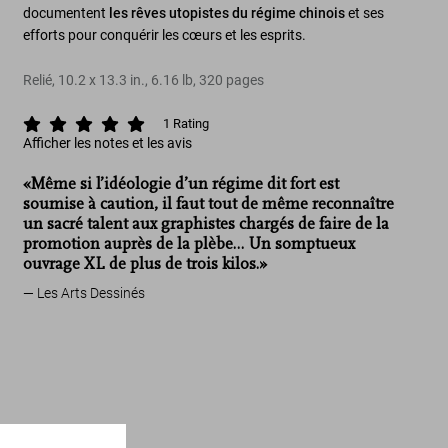
documentent
les rêves utopistes du régime chinois
et ses
efforts pour conquérir les cœurs et les esprits.
Relié
,
10.2
x
13.3
in.
,
6.16 lb
,
320
pages
1
Rating
Afficher les notes et les avis
«Même si l’idéologie d’un régime dit fort est
soumise à caution, il faut tout de même reconnaître
un sacré talent aux graphistes chargés de faire de la
promotion auprès de la plèbe… Un somptueux
ouvrage XL de plus de trois kilos.»
Les Arts Dessinés