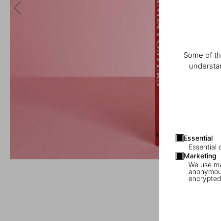
Some of th
understan
Essential
Essential 
Marketing
We use mar
anonymous
encrypted