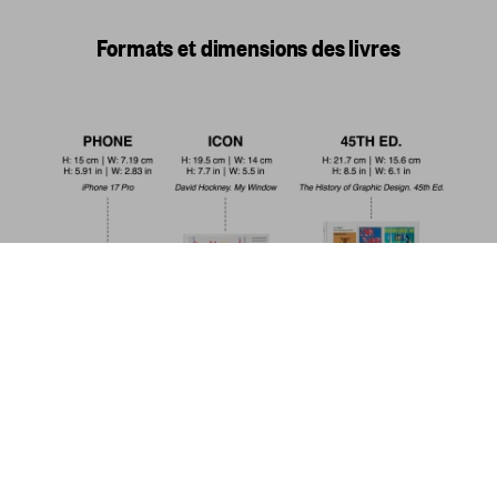
Formats et dimensions des livres
Walt Disney's Mickey Mouse. Toute
l’histoire
US$ 80
Commander