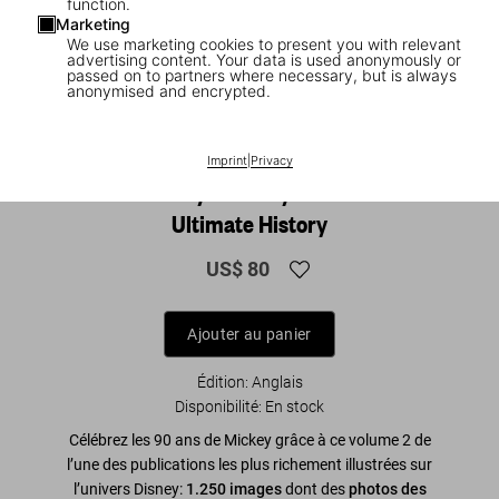
function.
Marketing
We use marketing cookies to present you with relevant
advertising content. Your data is used anonymously or
passed on to partners where necessary, but is always
anonymised and encrypted.
1
/
9
XL
Imprint
|
Privacy
Walt Disney's Mickey Mouse. The
Ultimate History
US$ 80
Ajouter au panier
Édition: Anglais
Disponibilité
:
En stock
Célébrez les 90 ans de Mickey grâce à ce volume 2 de
l’une des publications les plus richement illustrées sur
l’univers Disney:
1.250 images
dont des
photos des