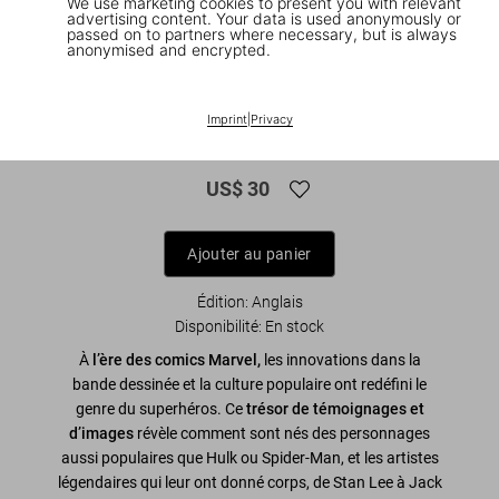
We use marketing cookies to present you with relevant
advertising content. Your data is used anonymously or
passed on to partners where necessary, but is always
anonymised and encrypted.
1
/
8
The Marvel Age of Comics 1961–1978.
Imprint
|
Privacy
45th Ed.
US$ 30
Ajouter au panier
Édition: Anglais
Disponibilité
:
En stock
À
l’ère des comics Marvel,
les innovations dans la
bande dessinée et la culture populaire ont redéfini le
genre du superhéros. Ce
trésor de témoignages et
d’images
révèle comment sont nés des personnages
aussi populaires que Hulk ou Spider-Man, et les artistes
légendaires qui leur ont donné corps, de Stan Lee à Jack