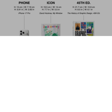
L’ère des comics Marvel 1961–1978.
40th Ed.
US$ 30
Commander