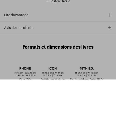
Boston Herald
Lire davantage
Avis de nos clients
Formats et dimensions des livres
Funk & Soul Covers. 45th Ed.
US$ 30
Commander