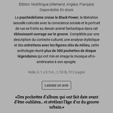
Édition: Multilingue (Allemand, Anglais, Français)
Disponibilité
:
En stock
Le
psychédélisme croise le Black Power
, la libération
sexuelle coïncide avec la conscience sociale et le portrait
de rue se frotte au dessin animé fantastique dans cet
éblouissant ouvrage sur le groove
. Complétée par une
description du contexte culturel, une analyse stylistique
et des
entretiens avec les figures clés du milieu
, cette
anthologie réunit
plus de 500 pochettes de disque
légendaires
qui ont mis en image la musique afro-
américaine à son apogée.
Relié
,
6.1
x
8.5
in.
,
2.53 lb
,
512
pages
Laissez un avis
«Des pochettes d’album qui ont fait date avant
d’être oubliées... et révèlent l’âge d’or du groove
urbain.»