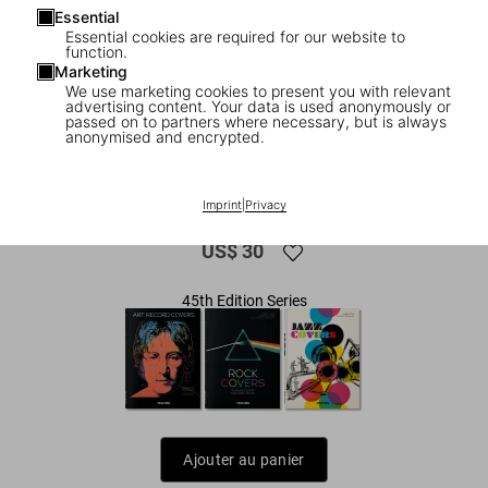
Essential
Essential cookies are required for our website to
function.
Marketing
We use marketing cookies to present you with relevant
advertising content. Your data is used anonymously or
passed on to partners where necessary, but is always
anonymised and encrypted.
1
/
7
Funk & Soul Covers. 45th Ed.
Imprint
|
Privacy
US$ 30
45th Edition Series
Ajouter au panier