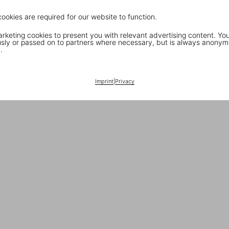
cookies are required for our website to function.
keting cookies to present you with relevant advertising content. You
ly or passed on to partners where necessary, but is always anonym
.
Imprint
|
Privacy