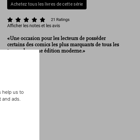
Achetez tous les livres de cette série
21
Ratings
Afficher les notes et les avis
«Une occasion pour les lecteurs de posséder
certains des comics les plus marquants de tous les
temps dans une édition moderne.»
Comics Beat
 help us to
t and ads.