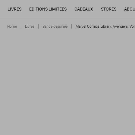
LIVRES
ÉDITIONS LIMITÉES
CADEAUX
STORES
ABOU
Home
Livres
Bande dessinée
Marvel Comics Library. Avengers. Vo