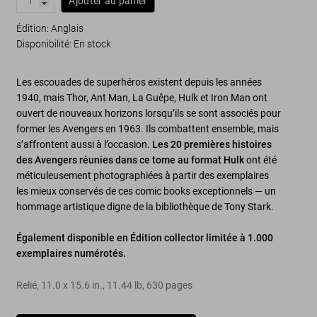
Ajouter au panier
Édition: Anglais
Disponibilité
:
En stock
Les escouades de superhéros existent depuis les années
1940, mais Thor, Ant Man, La Guêpe, Hulk et Iron Man ont
ouvert de nouveaux horizons lorsqu’ils se sont associés pour
former les Avengers en 1963. Ils combattent ensemble, mais
s’affrontent aussi à l’occasion.
Les 20 premières histoires
des Avengers réunies dans ce tome au format Hulk
ont été
méticuleusement photographiées à partir des exemplaires
les mieux conservés de ces comic books exceptionnels — un
hommage artistique digne de la bibliothèque de Tony Stark.
Également disponible en Édition collector limitée à 1.000
exemplaires numérotés.
Relié
,
11.0
x
15.6
in.
,
11.44 lb
,
630
pages