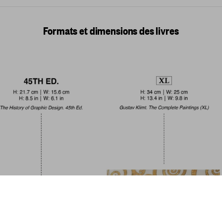
Formats et dimensions des livres
Marvel Comics Librar
US$ 200
XXL