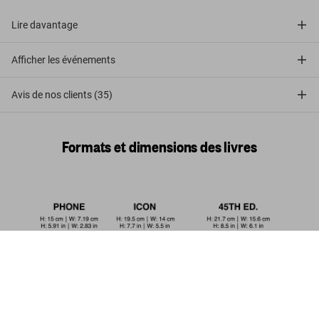
Lire davantage
Afficher les événements
Avis de nos clients (35)
Formats et dimensions des livres
Her Majesty. A Photographic History
1926–2022
US$ 70
Commander