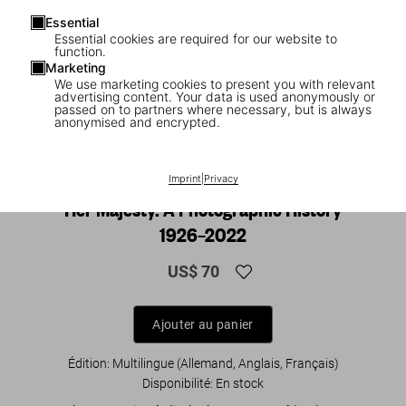
Essential
Essential cookies are required for our website to
function.
Marketing
We use marketing cookies to present you with relevant
advertising content. Your data is used anonymously or
passed on to partners where necessary, but is always
anonymised and encrypted.
1
/
16
|
▶
Vidéo
Imprint
|
Privacy
XL
Her Majesty. A Photographic History
1926–2022
US$ 70
Ajouter au panier
Édition: Multilingue (Allemand, Anglais, Français)
Disponibilité
:
En stock