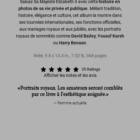
Saluez Sa Majesté Elizabeth II avec cette
histoire en
photos de sa vie privée et publique
. Mêlant tradition,
histoire, élégance et culture, cet album la montre dans
ses tournées internationales, ses fonctions officielles,
aux mariages royaux et aux jubilés, avec les portraits
royaux de sommités comme
David Bailey, Yousuf Karsh
ou
Harry Benson
.
Relié
,
9.8
x
13.4
in.
,
7.02 lb
,
368
pages
35
Ratings
Afficher les notes et les avis
«Portraits royaux. Les amateurs seront comblés
par ce livre à l’esthétique soignée.»
Femme actuelle