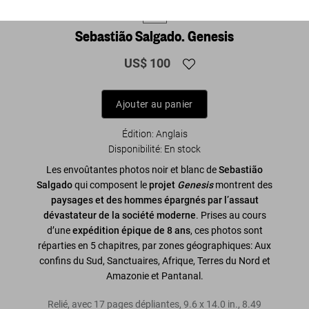
XL
Sebastião Salgado. Genesis
US$ 100
Ajouter au panier
Édition: Anglais
Disponibilité
:
En stock
Les envoûtantes photos noir et blanc de
Sebastião
Salgado
qui composent le
projet
Genesis
montrent des
paysages et des hommes épargnés par l’assaut
dévastateur de la société moderne
. Prises au cours
d’une
expédition épique de 8 ans
, ces photos sont
réparties en 5 chapitres, par zones géographiques: Aux
confins du Sud, Sanctuaires, Afrique, Terres du Nord et
Amazonie et Pantanal.
Relié, avec 17 pages dépliantes
,
9.6
x
14.0
in.
,
8.49