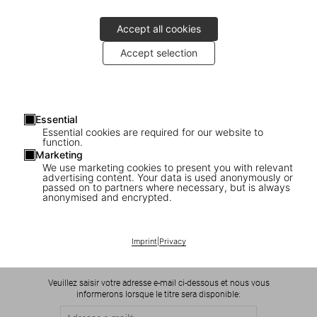
Accept all cookies
Accept selection
Essential
Essential cookies are required for our website to
function.
Marketing
We use marketing cookies to present you with relevant
advertising content. Your data is used anonymously or
1
/
8
passed on to partners where necessary, but is always
anonymised and encrypted.
New Deal Photography. USA 1935–1943
Imprint
|
Privacy
US$ 25
Veuillez saisir votre adresse e-mail ci-dessous et nous vous
informerons lorsque le titre sera disponible: