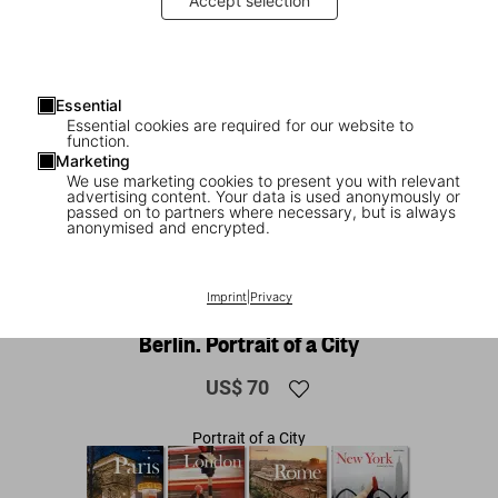
Accept selection
Essential
Essential cookies are required for our website to
function.
Marketing
We use marketing cookies to present you with relevant
advertising content. Your data is used anonymously or
passed on to partners where necessary, but is always
anonymised and encrypted.
1
/
8
Imprint
|
Privacy
XL
Berlin. Portrait of a City
US$ 70
Portrait of a City