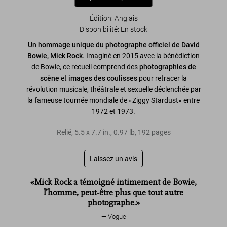
Édition: Anglais
Disponibilité
:
En stock
Un hommage unique du photographe officiel de David
Bowie, Mick Rock
. Imaginé en 2015 avec la bénédiction
de Bowie, ce recueil comprend des
photographies de
scène
et
images des coulisses
pour retracer la
révolution musicale, théâtrale et sexuelle déclenchée par
la fameuse tournée mondiale de «Ziggy Stardust» entre
1972 et 1973.
Relié
,
5.5
x
7.7
in.
,
0.97 lb
,
192
pages
Laissez un avis
«Mick Rock a témoigné intimement de Bowie,
l’homme, peut-être plus que tout autre
photographe.»
Vogue