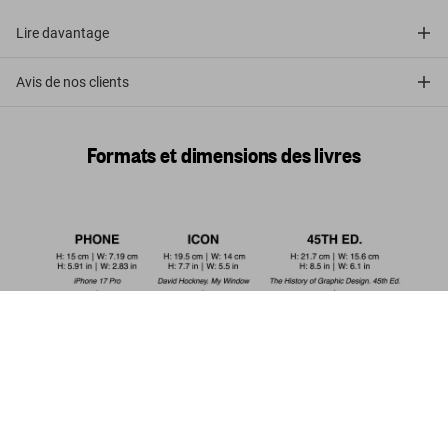
Lire davantage
Avis de nos clients
Formats et dimensions des livres
Mick Rock. The Rise of David Bowie.
1972-1973
US$ 20
Commander