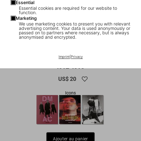
Essential
Essential cookies are required for our website to
function.
Marketing
We use marketing cookies to present you with relevant
advertising content. Your data is used anonymously or
passed on to partners where necessary, but is always
anonymised and encrypted.
1
/
10
|
▶
Vidéo
Mick Rock. The Rise of David Bowie.
Imprint
|
Privacy
1972–1973
US$ 20
Icons
Ajouter au panier