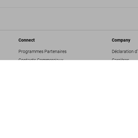
Connect
Company
Programmes Partenaires
Déclaration d’
Contacts Commerciaux
Carrières
Facebook
Conditions gé
Instagram
Glossaire
TikTok
Mentions léga
Youtube
Politique de c
Propositions 