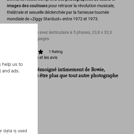
images des coulisses
pour retracer la révolution musicale,
théâtrale et sexuelle déclenchée par la fameuse tournée
mondiale de «Ziggy Stardust» entre 1972 et 1973.
Couverture rigide avec lenticulaire à 5 phases, 23,8 x 33,3
cm, 2,30 kg, 300 pages
1
Rating
Afficher les notes et les avis
 help us to
«Mick Rock a témoigné intimement de Bowie,
t and ads.
l’homme, peut-être plus que tout autre photographe
vivant.»
Vogue
r data is used