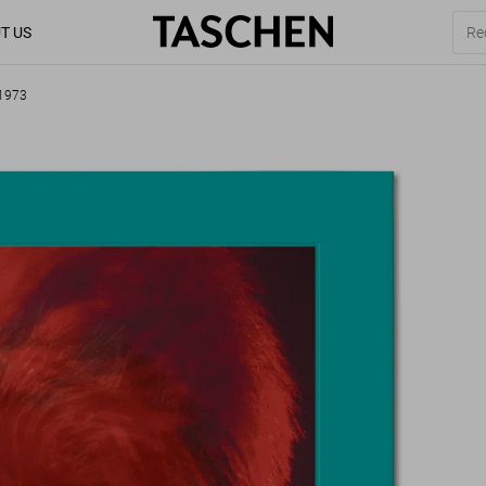
T US
–1973