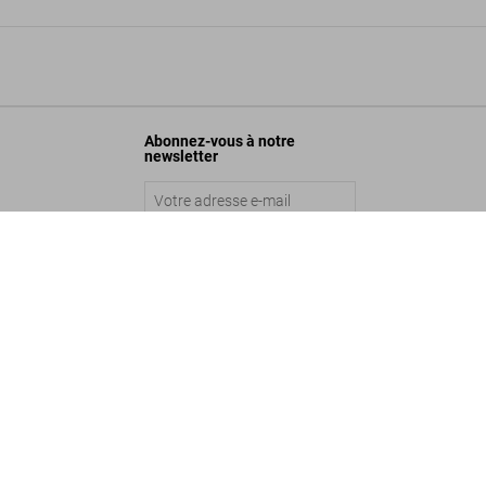
Abonnez-vous à notre
newsletter
f David Bowie. 1972–1973
Envoyer
Ajouter au panier
©
2026
– TASCHEN GmbH, Hohenzollernring 53, D–50672 Cologne