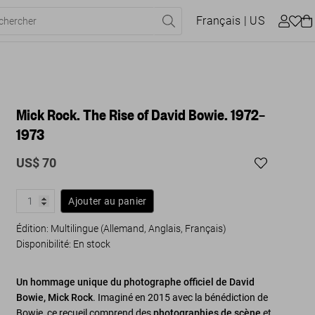
Français
| US
Mick Rock. The Rise of David Bowie. 1972–
1973
US$ 70
Ajouter au panier
Édition: Multilingue (Allemand, Anglais, Français)
Disponibilité
:
En stock
Un hommage unique du photographe officiel de David
Bowie, Mick Rock
. Imaginé en 2015 avec la bénédiction de
Bowie, ce recueil comprend des
photographies de scène
et