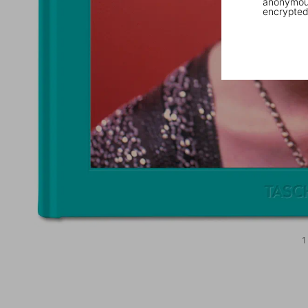
anonymous
encrypted
1