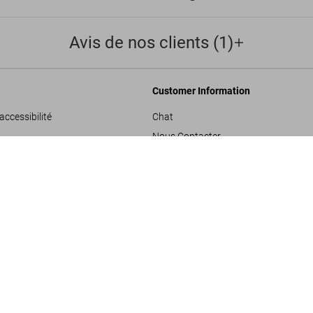
Avis de nos clients (1)
Customer Information
accessibilité
Chat
Nous Contacter
Mick Rock. The Rise o
nérales de vente
Commandes et Livraison
US$ 70
Suivre Votre Commande
les
Créer un Retour
onfidentialité
Consulter votre Solde Carte Cadeau
de projets