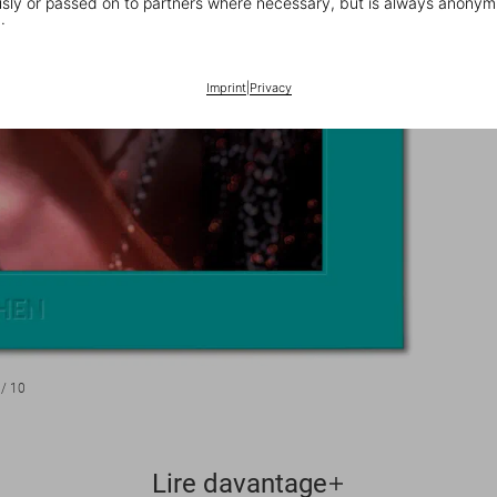
ly or passed on to partners where necessary, but is always anonym
.
Imprint
|
Privacy
/
10
Lire davantage