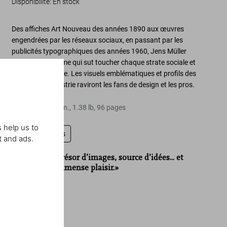
Disponibilité
:
En stock
Des
affiches Art Nouveau des années 1890
aux
œuvres
engendrées par les réseaux sociaux
, en passant par les
publicités typographiques des années 1960
, Jens Müller
analyse graphisme qui sut toucher chaque strate sociale et
changer le monde. Les
visuels emblématiques et profils des
leaders de l’industrie
raviront les fans de design et les pros.
Relié
,
8.3
x
10.2
in.
,
1.38 lb
,
96
pages
 help us to
Laissez un avis
t and ads.
«Chronique, trésor d’images, source d’idées... et
surtout, un immense plaisir.»
Der Spiegel