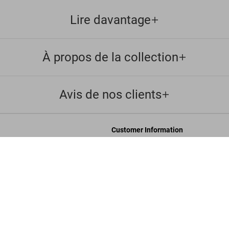
Lire davantage
À propos de la collection
Avis de nos clients
Customer Information
accessibilité
Chat
Graphisme. 1
US$ 20
Nous Contacter
nérales de vente
Commandes et Livraison
Suivre Votre Commande
les
Créer un Retour
onfidentialité
Consulter votre Solde Carte Cadeau