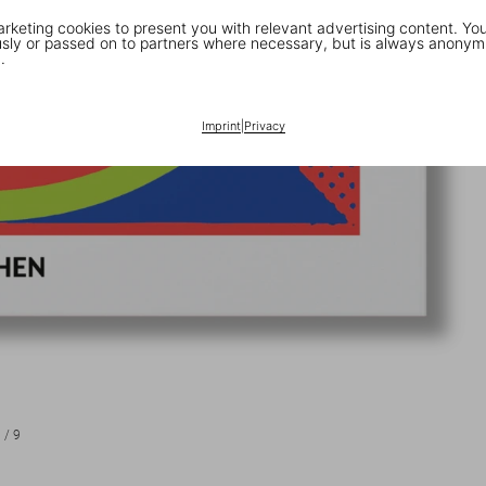
keting cookies to present you with relevant advertising content. You
ly or passed on to partners where necessary, but is always anonym
.
Imprint
|
Privacy
1
/
9