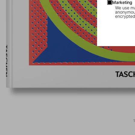
Marketing
We use mar
anonymous
encrypted