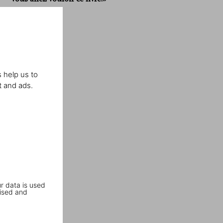
Kultureflash
 help us to
t and ads.
r data is used
ised and