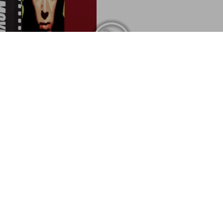
100 Movi
US$ 4
NEW
volutions
Customer Information