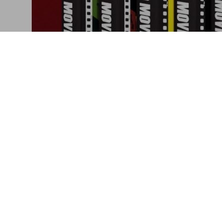
Celebrating Cinematic Re
Five books. Five decades
Connect
Company