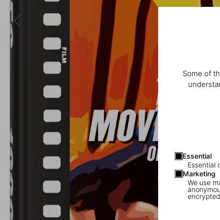
Some of th
understan
Essential
Essential 
Marketing
We use mar
anonymous
encrypted