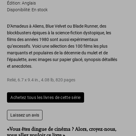
Édition: Anglais
Disponibilité
:
En stock
D’
Amadeus
à
Aliens
,
Blue Velvet
ou
Blade Runner
, des
blockbusters épiques à la science-fiction dystopique, les
films des années 1980 sont aussi expérimentaux
qu’excessifs. Voici une sélection des
100 films les plus
marquants et populaires
de la décennie du mulet et de
l’épaulette, avec
images sur papier glacé, synopsis détaillés
et anecdotes
.
Relié
,
6.7
x
9.4
in.
,
4.08 lb
,
820
pages
Achetez tous les livres de cette série
Laissez un avis
«Vous êtes dingue de cinéma ? Alors, croyez-nous,
vous allez vouloir ce livre.»