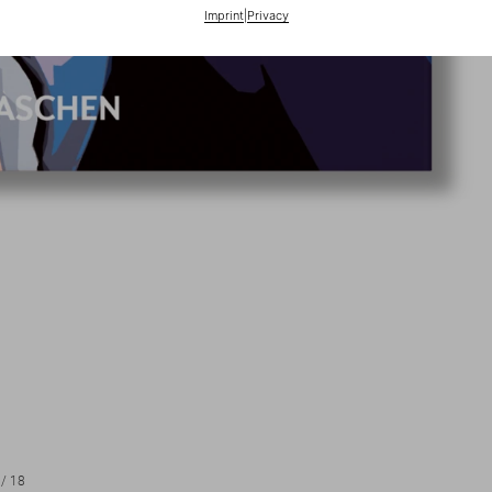
Imprint
|
Privacy
/
18