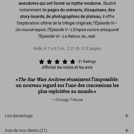
anecdotes qui ont formé ce mythe moderne
. Illustré
notamment de
pages du scénario, d’esquisses, des
story-boards, de photographies de plateau
, il offre
l’exploration ultime de la trilogie originale, l’Épisode IV–
Un nouvel espoir
, l’Épisode V–
L’Empire contre-attaque
et
l’Épisode VI
–Le Retour du Jedi
.
Relié
,
6.1
x
8.5
in.
,
3.21 lb
,
512
pages
21
Ratings
Afficher les notes et les avis
«
The Star Wars Archives
réussissent l’impossible:
un nouveau regard sur l’une des concessions les
plus exploitées au monde.»
Chicago Tribune
Lire davantage
Avis de nos clients (21)