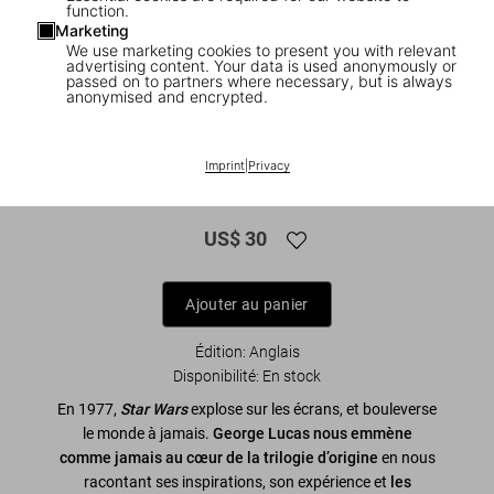
function.
Marketing
We use marketing cookies to present you with relevant
advertising content. Your data is used anonymously or
passed on to partners where necessary, but is always
anonymised and encrypted.
1
/
9
The Star Wars Archives. 1977–1983. 45th
Imprint
|
Privacy
Ed.
US$ 30
Ajouter au panier
Édition: Anglais
Disponibilité
:
En stock
En 1977,
Star Wars
explose sur les écrans, et bouleverse
le monde à jamais.
George Lucas nous emmène
comme jamais au cœur de la trilogie d’origine
en nous
racontant ses inspirations, son expérience et
les