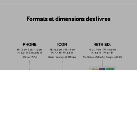
Formats et dimensions des livres
Les Archives Star Wars. 1977–1983.
45th Ed.
US$ 30
Commander