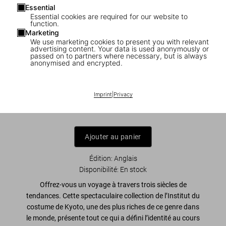
Essential
Essential cookies are required for our website to
function.
Marketing
We use marketing cookies to present you with relevant
1
/
8
advertising content. Your data is used anonymously or
passed on to partners where necessary, but is always
anonymised and encrypted.
Fashion History. From the 18th to the
20th Century
Imprint
|
Privacy
US$ 25
Ajouter au panier
Édition: Anglais
Disponibilité
:
En stock
Offrez-vous un voyage à travers trois siècles de
tendances. Cette spectaculaire collection de l’Institut du
costume de Kyoto, une des plus riches de ce genre dans
le monde, présente tout ce qui a défini l’identité au cours