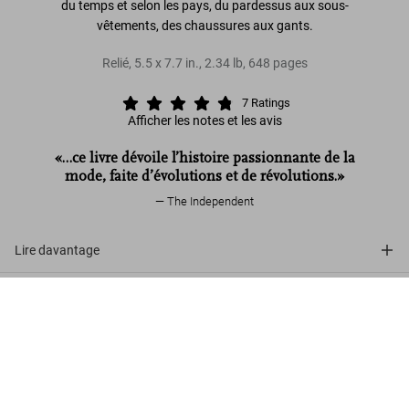
du temps et selon les pays, du pardessus aux sous-
vêtements, des chaussures aux gants.
Relié
,
5.5
x
7.7
in.
,
2.34 lb
,
648
pages
7
Ratings
Afficher les notes et les avis
«…ce livre dévoile l’histoire passionnante de la
mode, faite d’évolutions et de révolutions.»
The Independent
Lire davantage
Histoire de la mode du XVIIIe au XXe
Avis de nos clients (7)
siècle
US$ 25
Commander
Connect
Company