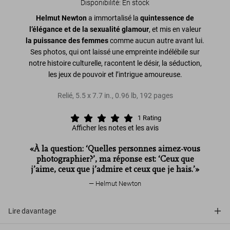
Disponibilité
:
En stock
Helmut Newton
a immortalisé la
quintessence de
l’élégance et de la sexualité glamour
, et mis en valeur
la puissance des femmes
comme aucun autre avant lui.
Ses photos, qui ont laissé une empreinte indélébile sur
notre histoire culturelle, racontent le désir, la séduction,
les jeux de pouvoir et l’intrigue amoureuse.
Relié
,
5.5
x
7.7
in.
,
0.96 lb
,
192
pages
1
Rating
Afficher les notes et les avis
«À la question: ‘Quelles personnes aimez-vous
photographier?’, ma réponse est: ‘Ceux que
j’aime, ceux que j’admire et ceux que je hais.’»
Helmut Newton
Lire davantage