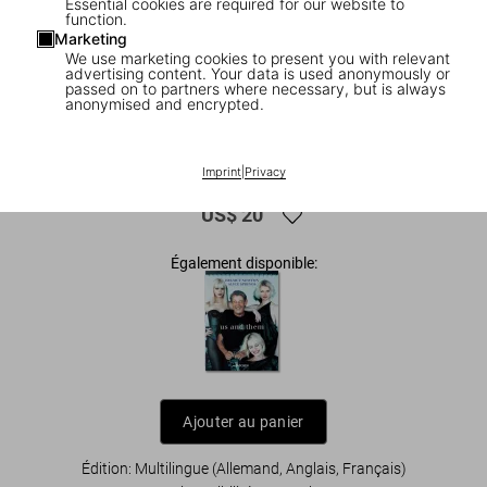
Essential cookies are required for our website to
function.
Marketing
We use marketing cookies to present you with relevant
advertising content. Your data is used anonymously or
passed on to partners where necessary, but is always
anonymised and encrypted.
1
/
13
|
▶
Vidéo
Helmut Newton
Imprint
|
Privacy
US$ 20
Également disponible:
Ajouter au panier
Édition: Multilingue (Allemand, Anglais, Français)