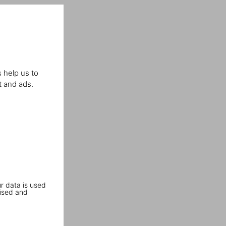
 help us to
t and ads.
r data is used
ised and