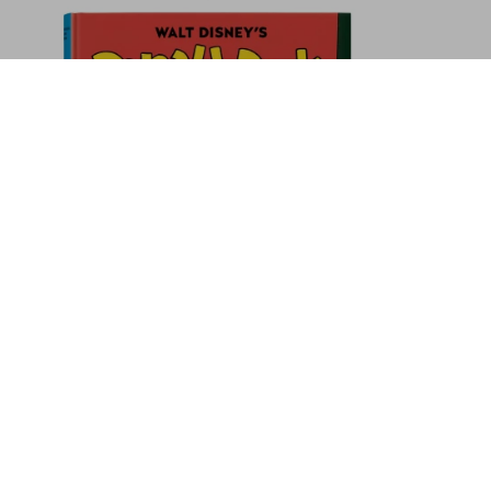
Martius. Le livre des palmiers
US$ 80