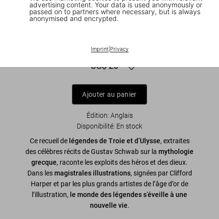
advertising content. Your data is used anonymously or
passed on to partners where necessary, but is always
anonymised and encrypted.
1
/
7
Greek Myths
Imprint
|
Privacy
US$ 20
Ajouter au panier
Édition: Anglais
Disponibilité
:
En stock
Ce recueil de
légendes de Troie et d’Ulysse
, extraites
des célèbres récits de Gustav Schwab sur la
mythologie
grecque
, raconte les exploits des héros et des dieux.
Dans les
magistrales illustrations
, signées par Clifford
Harper et par les plus grands artistes de l’âge d’or de
l’illustration,
le monde des légendes s’éveille à une
nouvelle vie
.