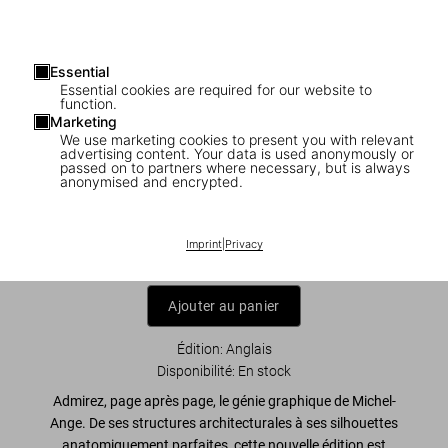
Essential
Essential cookies are required for our website to
function.
Marketing
We use marketing cookies to present you with relevant
advertising content. Your data is used anonymously or
1
/
7
passed on to partners where necessary, but is always
anonymised and encrypted.
Michelangelo. The Graphic Work
Imprint
|
Privacy
US$ 25
Ajouter au panier
Édition: Anglais
Disponibilité
:
En stock
Admirez, page après page, le génie graphique de Michel-
Ange. De ses structures architecturales à ses silhouettes
anatomiquement parfaites, cette nouvelle édition est