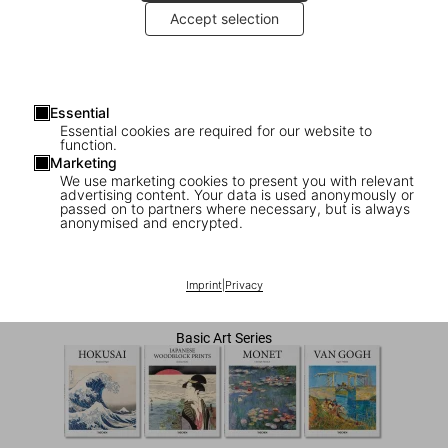
Accept selection
Essential
Essential cookies are required for our website to
function.
Marketing
We use marketing cookies to present you with relevant
advertising content. Your data is used anonymously or
1
/
7
passed on to partners where necessary, but is always
anonymised and encrypted.
Hiroshige
Imprint
|
Privacy
US$ 20
Basic Art Series