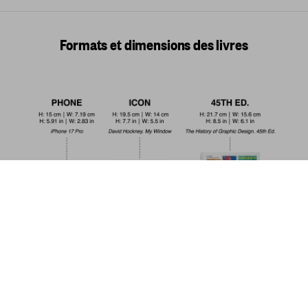
Formats et dimensions des livres
Les dessous des chefs-d’œuvre. Un regard
neuf sur les grands maîtres
US$ 80
Commander