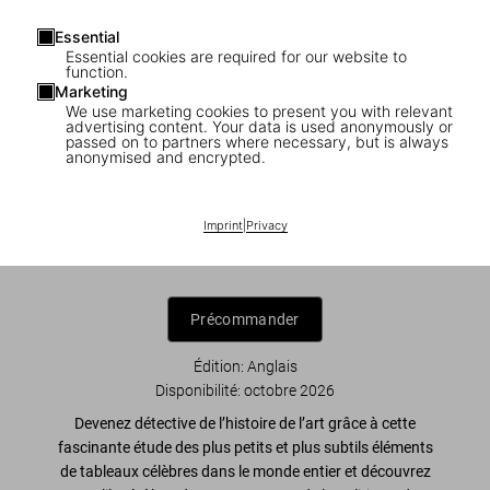
Essential
Essential cookies are required for our website to
function.
Marketing
We use marketing cookies to present you with relevant
1
/
8
advertising content. Your data is used anonymously or
passed on to partners where necessary, but is always
anonymised and encrypted.
What Great Paintings Say. Masterpieces
in Detail
Imprint
|
Privacy
US$ 25
Précommander
Édition: Anglais
Disponibilité
:
octobre 2026
Devenez détective de l’histoire de l’art grâce à cette
fascinante étude des plus petits et plus subtils éléments
de tableaux célèbres dans le monde entier et découvrez