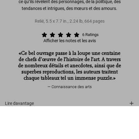
ce qu’ils révèlent des personnages, de la politique, des
tendances et intrigues, des mœurs et des amours.
Relié
,
5.5
x
7.7
in.
,
2.24 lb
,
664
pages
6
Ratings
Afficher les notes et les avis
«Ce bel ouvrage passe à la loupe une centaine
de chefs d’œuvre de l’histoire de l’art. A travers
de nombreux détails et anecdotes, ainsi que de
superbes reproductions, les auteurs traitent
chaque tableaux tel un immense puzzle.»
Connaissance des arts
Lire davantage
Les dessous des chefs-d’oeuvre. Un
regard neuf sur les grands maîtres
Avis de nos clients (6)
US$ 25
Précommander
Connect