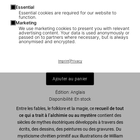
Essential
Essential cookies are required for our website to
function.
Marketing
We use marketing cookies to present you with relevant
1
/
8
advertising content. Your data is used anonymously or
passed on to partners where necessary, but is always
anonymised and encrypted.
Alchemy & Mysticism
US$ 25
Imprint
|
Privacy
Ajouter au panier
Édition: Anglais
Disponibilité
:
En stock
Entre les fables, le folklore et la magie, ce
recueil de tout
ce qui a trait à l’alchimie ou au mystère
contient des
siècles de mythes ésotériques développés à travers des
écrits, des dessins, des peintures ou des gravures. Du
mysticisme chrétien primitif aux illustrations de William