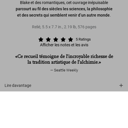
Blake et des romantiques, cet ouvrage inépuisable
parcourt au fil des siècles les sciences, la philosophie
et des secrets qui semblent venir d’un autre monde
.
Relié
,
5.5
x
7.7
in.
,
2.19 lb
,
576
pages
5
Ratings
Afficher les notes et les avis
«Ce recueil témoigne de l’incroyable richesse de
la tradition artistique de l’alchimie.»
Seattle Weekly
Lire davantage
Alchimie & Mystique
Avis de nos clients (5)
US$ 25
Commander
Connect
Company