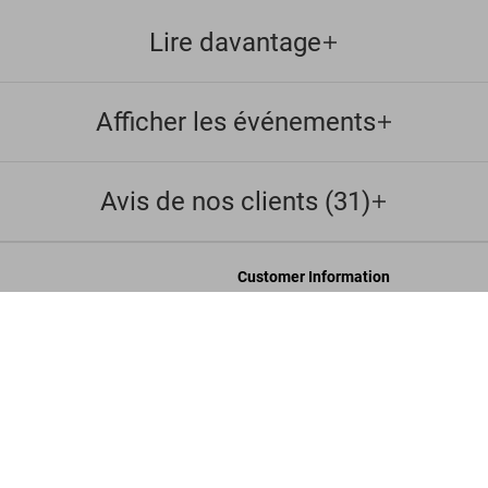
Lire davantage
Afficher les événements
Avis de nos clients (31)
Customer Information
accessibilité
Chat
Dalí.
US
Nous Contacter
nérales de vente
Commandes et Livraison
Suivre Votre Commande
les
Créer un Retour
onfidentialité
Consulter votre Solde Carte Cadeau