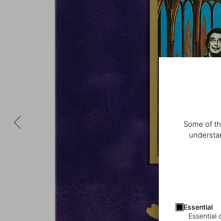
Some of th
understan
Essential
Essential 