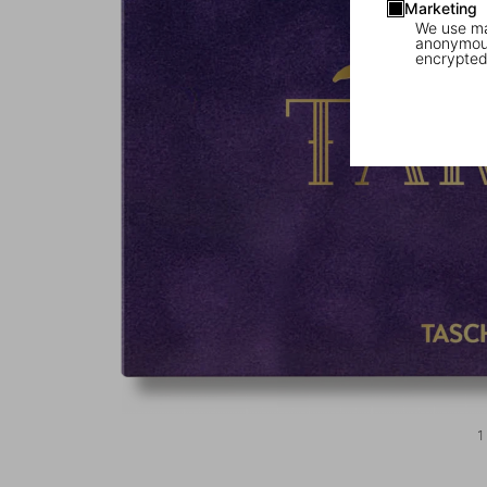
Marketing
We use mar
anonymous
encrypted
1