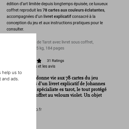
édition d’art limitée depuis longtemps épuisée, ce luxueux
coffret reproduit les
78 cartes aux couleurs éclatantes
,
accompagnées d’un
livret explicatif
consacré à la
conception du jeu et aux instructions pratiques pour le
consulter.
Jeu de 78 cartes de Tarot avec livret sous coffret,
18,8 x 33 cm, 1,65 kg, 184 pages
31
Ratings
Afficher les notes et les avis
 help us to
«TASCHEN redonne vie aux 78 cartes du jeu
t and ads.
accompagnées d’un livret explicatif de Johannes
Fiebig, auteur spécialiste es tarot, le tout protégé
d’un élégant coffret au velours violet. Un objet
surréaliste!»
madame.figaro.fr