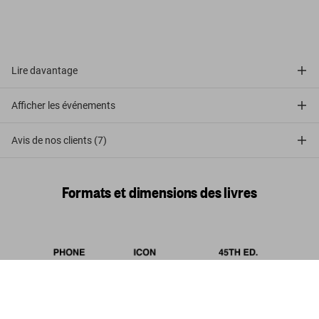
Lire davantage
Afficher les événements
Avis de nos clients (7)
Formats et dimensions des livres
Bruegel. Tout l'œuvre peint. 45th Ed.
US$ 30
Commander