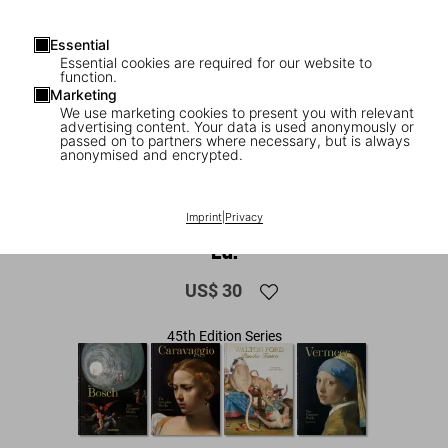
Essential
Essential cookies are required for our website to
function.
Marketing
We use marketing cookies to present you with relevant
advertising content. Your data is used anonymously or
passed on to partners where necessary, but is always
anonymised and encrypted.
1
/
8
Bruegel. The Complete Paintings. 45th
Imprint
|
Privacy
Ed.
US$ 30
45th Edition Series