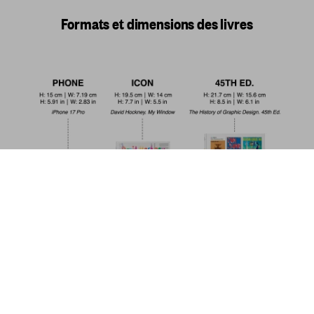
Formats et dimensions des livres
Christo and Jeanne-Claude. 40th Ed.
US$ 30