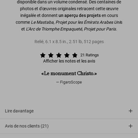
disponible dans un volume condensé. Des centaines de
photos et d'œuvres originales retracent cette œuvre
inégalée et donnent
un aperçu des projets
en cours
comme
Le Mastaba, Projet pour les Émirats Arabes Uni
s
et
L’Arc de Triomphe Empaqueté, Projet pour Paris.
Relié
,
6.1
x
8.5
in.
,
2.51 lb
,
512
pages
21
Ratings
Afficher les notes et les avis
«Le monument Christo.»
FigaroScope
Lire davantage
Avis de nos clients (21)