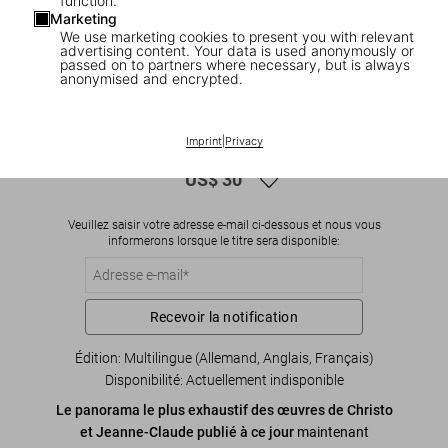
function.
Marketing
We use marketing cookies to present you with relevant
advertising content. Your data is used anonymously or
passed on to partners where necessary, but is always
anonymised and encrypted.
1
/
8
Christo and Jeanne-Claude. 40th Ed.
Imprint
|
Privacy
US$ 30
Veuillez saisir votre adresse e-mail ci-dessous et nous vous
informerons lorsque le titre sera disponible:
Recevoir la notification
Édition: Multilingue (Allemand, Anglais, Français)
Disponibilité
:
Actuellement indisponible
Le panorama le plus exhaustif des œuvres de Christo
et Jeanne-Claude publié à ce jour
maintenant