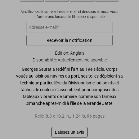
Veuillez saisir votre adresse e-mail ci-dessous et nous vous
informerons lorsque le titre sera disponible:
Recevoir la notification
Édition: Anglais
Disponibilité
:
Actuellement indisponible
Georges Seurat
a redéfini
l’art au 19e siècle
. Corps
voués au loisir ou navires au port, ses toiles déploient sa
technique particulière du
Divisionnisme
, où points et
tâches de couleur s’assemblent pour composer des
tableaux
vibrants de lumière
, comme son fameux
Dimanche après-midi à l’île de la Grande Jatte
.
Relié
,
8.3
x
10.2
in.
,
1.24 lb
,
96
pages
Laissez un avis