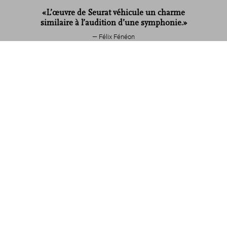
«L’œuvre de Seurat véhicule un charme
similaire à l’audition d’une symphonie.»
Félix Fénéon
Seurat
US$ 20
Lire davantage
À propos de la collection
Avis de nos clients
Connect
Company
Customer Information
Abonnez-vous à notre newsletter