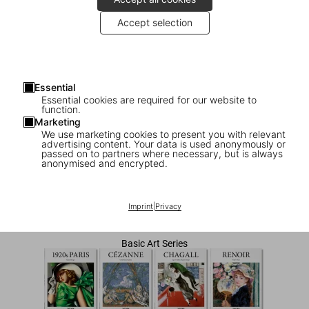
Accept selection
Essential
Essential cookies are required for our website to
function.
Marketing
We use marketing cookies to present you with relevant
advertising content. Your data is used anonymously or
1
/
23
passed on to partners where necessary, but is always
anonymised and encrypted.
Seurat
Imprint
|
Privacy
US$ 20
Basic Art Series