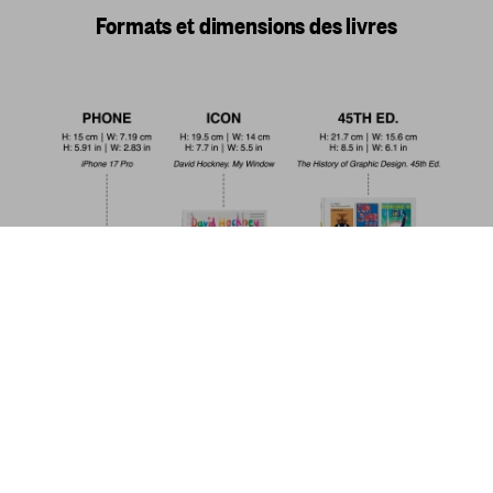
Formats et dimensions des livres
Caravage. L'œuvre complet. 45th Ed.
US$ 30
Commander