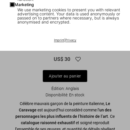
Marketing
We use marketing cookies to present you with relevant
advertising content. Your data is used anonymously or
passed on to partners where necessary, but is always
anonymised and encrypted.
1
/
8
Caravaggio. The Complete Works. 45th
Imprint
|
Privacy
Ed.
US$ 30
Ajouter au panier
Édition: Anglais
Disponibilité
:
En stock
Célèbre mauvais garçon de la peinture italienne,
Le
Caravage
est aujourd’hui considéré comme l’
un des
personnages les plus influents de l’histoire de l’art
. Ce
catalogue raisonné exhaustif
et soigné reproduit
l’ensemble de ses œuvres, et quantité de détails révélant