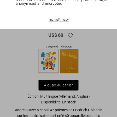
anonymised and encrypted.
1
/
13
André Butzer. Friedrich Hölderlin. Die
Imprint
|
Privacy
Jahreszeiten / The Seasons
US$ 60
Limited Editions
Ajouter au panier
Édition: Multilingue (Allemand, Anglais)
Disponibilité
:
En stock
André Butzer a choisi
47 poèmes de Friedrich Hölderlin
sur les quatre saisons
et créé 40 aquarelles pour les