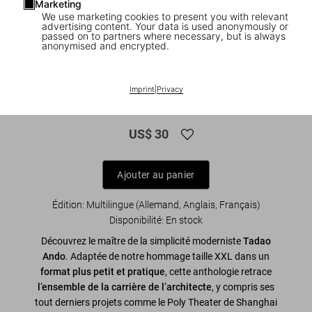
Marketing
We use marketing cookies to present you with relevant
advertising content. Your data is used anonymously or
passed on to partners where necessary, but is always
anonymised and encrypted.
1
/
8
Ando. Complete Works 1975–Today. 45th
Imprint
|
Privacy
Ed.
US$ 30
Ajouter au panier
Édition: Multilingue (Allemand, Anglais, Français)
Disponibilité
:
En stock
Découvrez le maître de la simplicité moderniste
Tadao
Ando
. Adaptée de notre hommage taille XXL dans un
format plus petit et pratique
, cette anthologie retrace
l’ensemble de la carrière de l’architecte
, y compris ses
tout derniers projets comme le Poly Theater de Shanghai