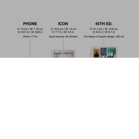
Ando. Complete Works 1975–Today.
45th Ed.
US$ 30
Commander