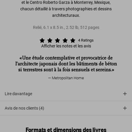
et le Centro Roberto Garza à Monterrey, Mexique,
chacun détaillé à travers photographies et dessins
architecturaux.
Relié
,
6.1
x
8.5
in.
,
2.52 lb
,
512
pages
4
Ratings
Afficher les notes et les avis
«Une étude contemplative et provocatrice de
l’architecte japonais dont les bâtiments de béton
si terrestres sont à la fois sensuels et sereins.»
Metropolitan Home
Lire davantage
Avis de nos clients (4)
Formats et dimensions des livres