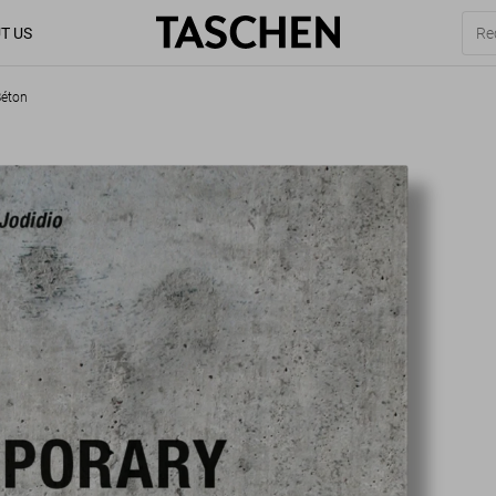
T US
Béton