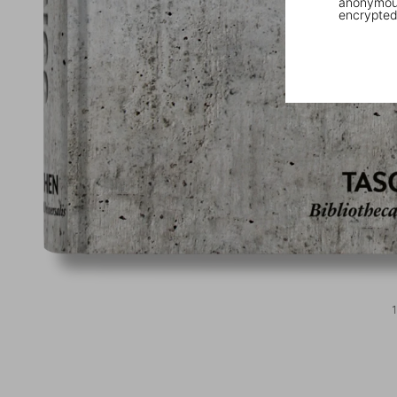
anonymous
encrypted