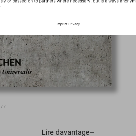
ly or passed on to partners where necessary, but is always anonym
.
Imprint
|
Privacy
1
/
7
Lire davantage