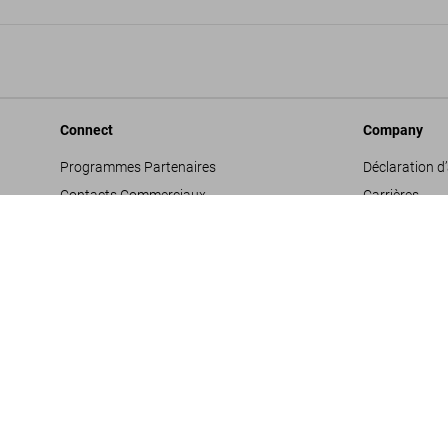
Connect
Company
Programmes Partenaires
Déclaration d’
Contacts Commerciaux
Carrières
Facebook
Conditions gé
Instagram
Glossaire
TikTok
Mentions léga
Youtube
Politique de c
Propositions 