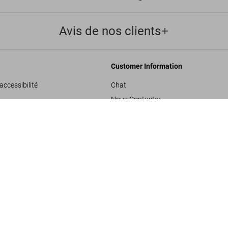
Avis de nos clients
Customer Information
accessibilité
Chat
Nous Contacter
Bâtiments Conte
nérales de vente
Commandes et Livraison
US$ 25
Suivre Votre Commande
les
Créer un Retour
onfidentialité
Consulter votre Solde Carte Cadeau
de projets