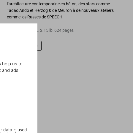
l’architecture contemporaine en béton, des stars comme
Tadao Ando et Herzog & de Meuron à de nouveaux ateliers
comme les Russes de SPEECH.
Relié
,
5.5
x
7.7
in.
,
2.15 lb
,
624
pages
Laissez un avis
 help us to
t and ads.
r data is used